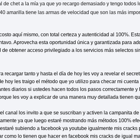
l de chet a la mía ya que yo recargo demasiado y tengo todos 
m-40 amarilla tiene las armas de velocidad que son las más impo
costo aquí mismo, con total certeza y autenticidad al 100%. Esta 
ntavo. Aprovecha esta oportunidad única y garantizada para adqu
 de obtener acceso privilegiado a los servicios más selectos si
 recargar tanto y hasta el día de hoy les voy a revelar el se
e hoy les traigo el método que yo utilizo para checar mi cuent
s diarios si ustedes hacen todos los pasos correctamente y ha
porque les voy a explicar de una manera muy detallada tienen q
l canal los invito a que se suscriban y activen la campanita d
mamente ya que luego estaré mostrando más métodos 100% efec
 estaré subiendo a facebook ya youtube igualmente mis cracks p
ar como lo tienen que hacer en facebook mis cracks de igual ma