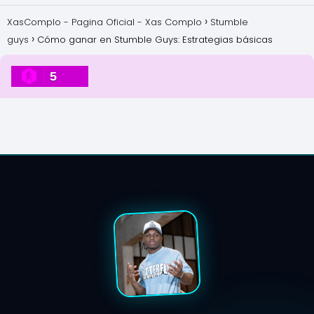
XasComplo - Pagina Oficial - Xas Complo
Stumble
guys
Cómo ganar en Stumble Guys: Estrategias básicas
5